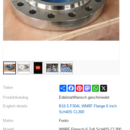
Share
Facebook
Pinterest
Mastodon
WhatsApp
X
Teilen
Produktkatalog
Edelstahlflansch geschmiedet
English details
B16.5 F304L WNRF Flange 6 Inch
Sch40S CL300
Marke
Footo
Modell
WNRF Flansch 6 Zoll Sch40S CL300