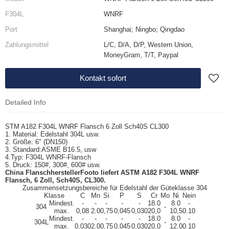
F304L
WNRF
Port
Shanghai; Ningbo; Qingdao
Zahlungsmittel
L/C, D/A, D/P, Western Union,
MoneyGram, T/T, Paypal
Kontakt sofort
Detailed Info
STM A182 F304L WNRF Flansch 6 Zoll Sch40S CL300
1. Material: Edelstahl 304L usw.
2. Größe: 6" (DN150)
3. Standard:
ASME B16.5
, usw
4.
Typ: F304L WNRF-Flansch
5. Druck: 150#, 300#, 600# usw.
China Flanschhersteller
Footo liefert ASTM A182 F304L WNRF
Flansch, 6 Zoll, Sch40S, CL300.
Zusammensetzungsbereiche für Edelstahl der Güteklasse 304
Klasse
C
Mn
Si
P
S
Cr
Mo
Ni
Nein
Mindest.
-
-
-
-
-
18.0
8.0
-
304
-
max.
0,08
2.0
0,75
0,045
0,030
20,0
10,5
0.10
Mindest.
-
-
-
-
-
18.0
8.0
-
304L
-
max.
0,030
2.0
0,75
0,045
0,030
20,0
12.0
0.10