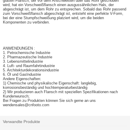
glatten Flansch, der vor dem Anschweißen über das Rohr geschoben
wird, hat ein Vorschweißflansch einen ausgussähnlichen Hals, der
abgeschrägt ist, um dem Rohr zu entsprechen. Sobald das Rohr passend
zum Vorschweißflansch abgeschrägt ist, entsteht eine perfekte V-Form,
bei der eine Stumpfschweißung platziert wird, um die beiden
Komponenten zu verbinden.
ANWENDUNGEN :
1. Petrochemische Industrie
2. Pharmazeutische Industrie
3. Lebensmittelindustrie
4. Luft- und Raumfahrtindustrie
5. Architekturdekorationsindustrie
6. Öl und Gas
Industrie
Andere Eigenschaften:
1) Chemische und physikalische Eigenschaft: langlebig,
korrosionsbeständig und hochtemperaturbeständig
2) Wir produzieren auch Flansch mit speziellen Spezifikationen nach
Kundenwunsch;
Bei Fragen zu Produkten können Sie sich gerne an uns
wenden
sales@cnfooto.com
Verwandte Produkte