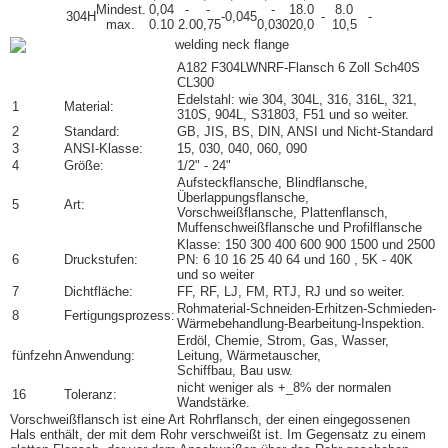
Mindest.
0,04
-
-
-
18.0
8.0
304H
-0,045
-
-
max.
0.10
2.0
0,75
0,030
20,0
10,5
A182 F304L
WNRF-Flansch
6 Zoll Sch40S
CL300
Edelstahl: wie 304, 304L, 316, 316L, 321,
1
Material:
310S, 904L, S31803, F51 und so weiter.
2
Standard:
GB, JIS, BS, DIN, ANSI und Nicht-Standard
3
ANSI-Klasse:
15, 030, 040, 060, 090
4
Größe:
1/2" - 24"
Aufsteckflansche, Blindflansche,
Überlappungsflansche
,
5
Art:
Vorschweißflansche, Plattenflansch,
Muffenschweißflansche und Profilflansche
Klasse: 150 300 400 600 900 1500 und 2500
6
Druckstufen:
PN: 6 10 16 25 40 64 und 160 , 5K - 40K
und so weiter
7
Dichtfläche:
FF, RF, LJ, FM, RTJ, RJ und so weiter.
Rohmaterial-Schneiden-Erhitzen-Schmieden-
8
Fertigungsprozess:
Wärmebehandlung-Bearbeitung-Inspektion.
Erdöl, Chemie, Strom, Gas, Wasser,
fünfzehn
Anwendung:
Leitung, Wärmetauscher,
Schiffbau, Bau usw.
nicht weniger als +_8% der normalen
16
Toleranz:
Wandstärke.
Vorschweißflansch
ist eine Art Rohrflansch, der einen eingegossenen
Hals enthält, der mit dem Rohr verschweißt ist. Im Gegensatz zu einem