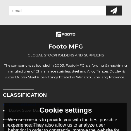
Footo MFG
GLOBAL STOCKHOLDERS AND SUPPLIERS
The company was founded in 2003. Footo MFG is a forging & machining
manufacturer of China made stainless steel and Alloy flanges Duplex &
Super Duplex Steel Pipe Fittings located in Wenzhou,Zhejiang Province...
CLASSIFICATION
Edelstahlflansch geschmiedet
Cookie settings
Duplex Super Duplex Flansche
We use cookies to provide you with the best possible
LATEST POSTS
experience. They also allow us to analyze user
behavior in order to constantly improve the website for