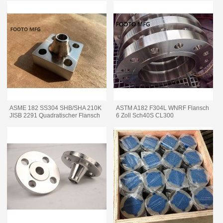
ASME 182 SS304 SHB/SHA 210K
ASTM A182 F304L WNRF Flansch
JISB 2291 Quadratischer Flansch
6 Zoll Sch40S CL300