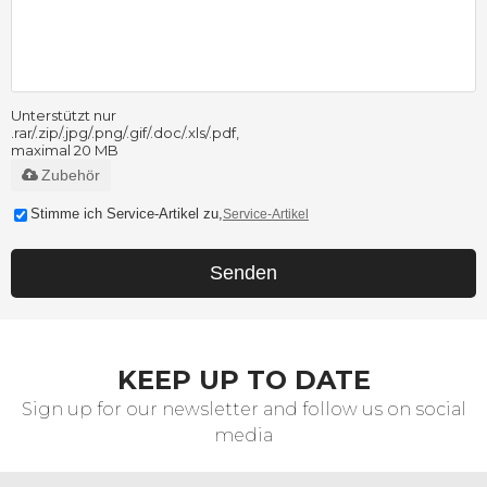
Unterstützt nur
.rar/.zip/.jpg/.png/.gif/.doc/.xls/.pdf,
maximal 20 MB
Zubehör
Stimme ich Service-Artikel zu,
Service-Artikel
Senden
KEEP UP TO DATE
Sign up for our newsletter and follow us on social
media