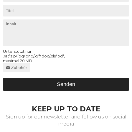
Unterstützt nur
.rar/.zip/.jpg/.png/.gif/.doc/.xls/.pdf,
maximal 20 MB
Zubehör
Senden
KEEP UP TO DATE
Sign up for our newsletter and follow us on social
media