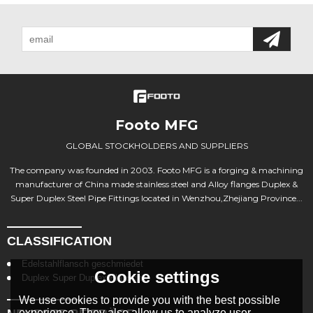
Footo MFG
GLOBAL STOCKHOLDERS AND SUPPLIERS
The company was founded in 2003. Footo MFG is a forging & machining
manufacturer of China made stainless steel and Alloy flanges Duplex &
Super Duplex Steel Pipe Fittings located in Wenzhou,Zhejiang Province...
CLASSIFICATION
Edelstahlflansch geschmiedet
Cookie settings
Duplex Super Duplex Flansche
We use cookies to provide you with the best possible
experience. They also allow us to analyze user