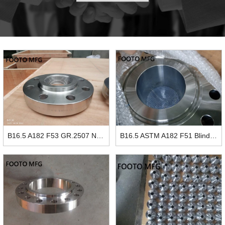
B16.5 A182 F53 GR.2507 NPT Flansch RF DN50 CL600
B16.5 ASTM A182 F51 Blindflansch RTJ 24" SCH80 CL900