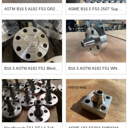
ASTM B16.5 A182 F53 GR2507 LAPJOINT Flansch 50NB CL600
ASME B16.5 F53 2507 Super Duplex Edelstahl Vorschweißflansche 1/2 Zoll We
B16.5 ASTM A182 F51 Blindflansch RTJ DN50 SCH80 CL900
B16.5 ASTM A182 F51 WNRTJ Flansch 2" SCH80 CL1500
Nipoflansch F51 RTJ 4 Zoll X 3/4 Zoll SCH80S CL2500
ASME 182 SS304 SHB/SHA 210K JISB 2291 Quadratischer Flansch