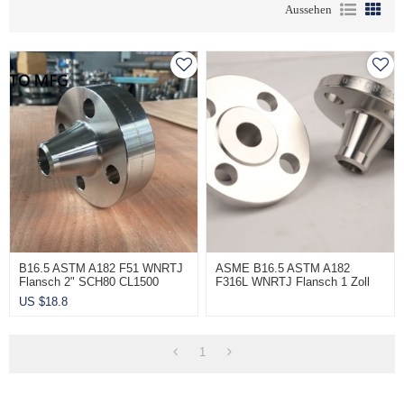
Aussehen
B16.5 ASTM A182 F51 WNRTJ
ASME B16.5 ASTM A182
Flansch 2" SCH80 CL1500
F316L WNRTJ Flansch 1 Zoll
Sch80 CL2500
US $
18.8
1