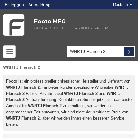
Einloggen
Anmeldung
Deutsch
Footo MFG
GLOBAL STOCKHOLDERS AND SUPPLIERS
WNRTJ Flansch 2
Footo
ist ein professioneller chinesischer Hersteller und Lieferant von
WNRTJ Flansch 2
, wir bieten kundenspezifische Wholeslae
WNRTJ
Flansch 2
-Fabrik, Private Label
WNRTJ Flansch 2
und
WNRTJ
Flansch 2
Auftragsfertigung. Kontaktieren Sie uns jetzt, um das beste
Angebot für
WNRTJ Flansch 2
zu erhalten. , wir werden in
angemessener Zeit antworten, wir sind nicht der niedrigste Preis von
WNRTJ Flansch 2
, aber wir werden Ihnen einen besseren Service
bieten.