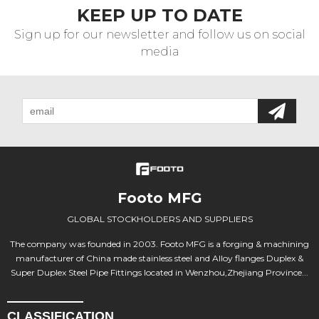
KEEP UP TO DATE
Sign up for our newsletter and follow us on social
media
Footo MFG
GLOBAL STOCKHOLDERS AND SUPPLIERS
The company was founded in 2003. Footo MFG is a forging & machining
manufacturer of China made stainless steel and Alloy flanges Duplex &
Super Duplex Steel Pipe Fittings located in Wenzhou,Zhejiang Province...
CLASSIFICATION