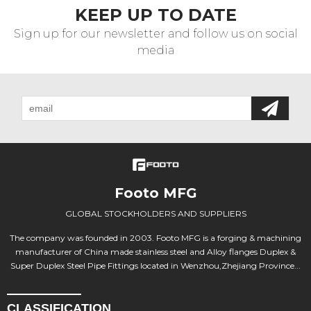
KEEP UP TO DATE
Sign up for our newsletter and follow us on social
media
Footo MFG
GLOBAL STOCKHOLDERS AND SUPPLIERS
The company was founded in 2003. Footo MFG is a forging & machining
manufacturer of China made stainless steel and Alloy flanges Duplex &
Super Duplex Steel Pipe Fittings located in Wenzhou,Zhejiang Province...
CLASSIFICATION