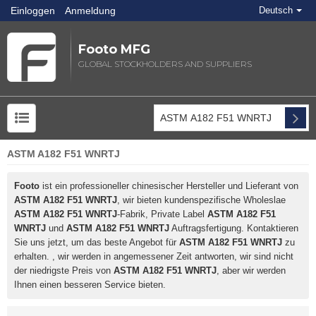
Einloggen
Anmeldung
Deutsch
Footo MFG
GLOBAL STOCKHOLDERS AND SUPPLIERS
ASTM A182 F51 WNRTJ
Footo
ist ein professioneller chinesischer Hersteller und Lieferant von
ASTM A182 F51 WNRTJ
, wir bieten kundenspezifische Wholeslae
ASTM A182 F51 WNRTJ
-Fabrik, Private Label
ASTM A182 F51
WNRTJ
und
ASTM A182 F51 WNRTJ
Auftragsfertigung. Kontaktieren
Sie uns jetzt, um das beste Angebot für
ASTM A182 F51 WNRTJ
zu
erhalten. , wir werden in angemessener Zeit antworten, wir sind nicht
der niedrigste Preis von
ASTM A182 F51 WNRTJ
, aber wir werden
Ihnen einen besseren Service bieten.