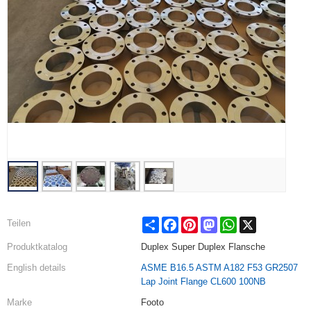
Share
Facebook
Pinterest
Mastodon
WhatsApp
X
Teilen
Produktkatalog
Duplex Super Duplex Flansche
English details
ASME B16.5 ASTM A182 F53 GR2507
Lap Joint Flange CL600 100NB
Marke
Footo