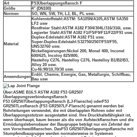
Art
F53
Überlappungsflansch F
Größe
4" (DN100)
Normen
SO, WN, SW, TH, LJ, BL, PL usw.
Kohlenstoffstahl:
ASTM: SA105N/A105,
ASTM SA350
LF2 usw
Rostfreier Stahl:
ASTM A182 F304/304L/316/316L usw.
Legierter Stahl:
ASTM A182 F1/F5/F9/F11/F22/F91 usw.
Duplex-Edelstahl:
ASTM A182 F51 usw.
Super-Duplex-Edelstahl:
S32750/2507/
F53
/F55
,
Material
UNS32760 usw.
Nickellegierungen:
Nickel 200, Monel 400, Inconel
600/625, Incoloy 825/800,
Hastelloy C276, Hastelloy C276, Hastelloy B1/B2/B3,
Alloy 20 usw.
Cu-Ni:
90/10,70/30 usw.
Erdöl, Chemie, Energie, Gas, Metallurgie, Schiffbau,
Anwendungen
Bau usw
Über:
ASME B16.5 ASTM A182 F53 GR2507
Überlappungsverbindungsflansch
F53 GR2507
Überlappungsflansch (LJ-Flansche) oder
F53
GR2507
Losflansch (
F53 GR2507
LF-Flansch) genannt werden bei
Rohrleitungen verwendet, die mit überlappten Rohren oder mit
Überlappungsstutzen ausgestattet sind. Ihre Druckhaltefähigkeit ist,
wenn überhaupt, kaum besser als die von Aufsteckflanschen und die
Ermüdungslebensdauer der Baugruppe beträgt nur ein Zehntel der
von Vorschweißflanschen. Das
F53 GR2507
Überlappungsflansche mit
Stumpfendbaugruppe werden normalerweise in Systemen