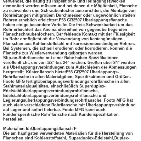
verwendet, die häufig zu Inspektions- und Reinigungszwecken
demontiert werden müssen und bei denen die Möglichkeit, Flansche
zu schwenken und Schraubenlöcher auszurichten, die Montage von
Rohrleitungen mit großem Durchmesser oder ungewöhnlich steifen
Rohren erheblich erleichtert.
F53 GR2507
Überlappungsflansche
haben einige besondere Vorteile: Die freie Schwenkbarkeit um das
Rohr erleichtert das Aneinanderreihen von gegenüberliegenden
Flanschschraubenlöchern. Der fehlende Kontakt mit der Flüssigkeit
im Rohr ermöglicht oft die Verwendung von kostengünstigen
Flanschen aus Kohlenstoffstahl mit korrosionsbeständigen Rohren.
Bei Systemen, die schnell erodieren oder korrodieren, können die
Flansche zur Wiederverwendung geborgen werden.
Slip-on-Rohrflansche mit einer Nabe haben Spezifikationen
veröffentlicht, die von 1/2" bis 24" reichen. Größen über 24" werden
als Überlappungsverbindungen zum Aufschieben der Abmessungen
hergestellt. Küstenflansch bietet
F53 GR2507
Überlappungs-
Rohrflansche in allen Materialgüten, Spezifikationen und Größen.
Footo MFG fertigt
Überlappungsverbindungsrohrflansche in allen
Stahlmaterialqualitäten, einschließlich Superduplex-
Edelstahlüberlappungsverbindungsrohrflansche,
Edelstahlüberlappungsverbindungsrohrflansche und
Legierungsüberlappungsverbindungsrohrflansche. Footo MFG hat
auch viele verschiedene Rohrflansche mit Überlappungsverbindung
auf Lager und sofort lieferbar. Footo MFG kann auch
kundenspezifische Rohrflansche nach Kundenspezifikation
herstellen.
Materialien für
Überlappungsflansch F
Die am häufigsten verwendeten Materialien für die Herstellung von
Flanschen sind Kohlenstoffstahl, Superduplex-Edelstahl,
Duplex-