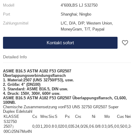
Modell
4”600LBS LJ S32750
Port
Shanghai; Ningbo
Zahlungsmittel
L/C, D/A, D/P, Western Union,
MoneyGram, T/T, Paypal
Kontakt sofort
Detailed Info
ASME B16.5 ASTM A182 F53 GR2507
Überlappungsverbindungsflansch
1. Material:
2507 (UNS 32750/F53), usw.
2. Größe: 4" (
DN100
)
3. Standard: ASME B16.5, DIN usw.
4. Druck: 150#, 300#, 600# usw.
ASME B16.5 ASTM A182 F53 GR2507 Überlappungsflansch, CL600,
100NB.
Chemische Zusammensetzung von
F53 UNS 32750 GR2507 Super
Duplex Edelstahl
KLASSE
C≤
Mn≤
Si≤
S
P≤
Cr≤
Ni
Mo
Cu≤
Nein
S32750
2507）
0,03
1,20
0.8
0,020
0,035
24,0/26,0
6.0/8.0
3,0/5,0
0,50
0,24/
00Cr25Ni7Mo4N