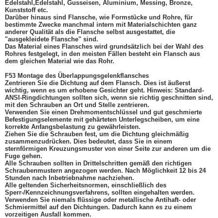
Edelstahl,
Edelstahl, Gusseisen, Aluminium, Messing, Bronze,
Kunststoff etc.
Darüber hinaus sind Flansche, wie Formstücke und Rohre, für
bestimmte Zwecke manchmal intern mit Materialschichten ganz
anderer Qualität als die Flansche selbst ausgestattet, die
"ausgekleidete Flansche" sind.
Das Material eines Flansches wird grundsätzlich bei der Wahl des
Rohres festgelegt, in den meisten Fällen besteht ein Flansch aus
dem gleichen Material wie das Rohr.
F53 Montage des Überlappungsgelenkflansches
Zentrieren Sie die Dichtung auf dem Flansch. Dies ist äußerst
wichtig, wenn es um erhobene Gesichter geht. Hinweis: Standard-
ANSI-Ringdichtungen sollten sich, wenn sie richtig geschnitten sind,
mit den Schrauben an Ort und Stelle zentrieren.
Verwenden Sie einen Drehmomentschlüssel und gut geschmierte
Befestigungselemente mit gehärteten Unterlegscheiben, um eine
korrekte Anfangsbelastung zu gewährleisten.
Ziehen Sie die Schrauben fest, um die Dichtung gleichmäßig
zusammenzudrücken. Dies bedeutet, dass Sie in einem
sternförmigen Kreuzungsmuster von einer Seite zur anderen um die
Fuge gehen.
Alle Schrauben sollten in Drittelschritten gemäß den richtigen
Schraubenmustern angezogen werden. Nach Möglichkeit 12 bis 24
Stunden nach Inbetriebnahme nachziehen.
Alle geltenden Sicherheitsnormen, einschließlich des
Sperr-/Kennzeichnungsverfahrens, sollten eingehalten werden.
Verwenden Sie niemals flüssige oder metallische Antihaft- oder
Schmiermittel auf den Dichtungen. Dadurch kann es zu einem
vorzeitigen Ausfall kommen.