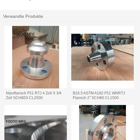
Verwandte Produkte
Nipoflansch F51 RTJ 4 Zoll X 3/4
B16.5 ASTM A182 F51 WNRTJ
Zoll SCH80S CL2500
Flansch 2" SCH80 CL1500