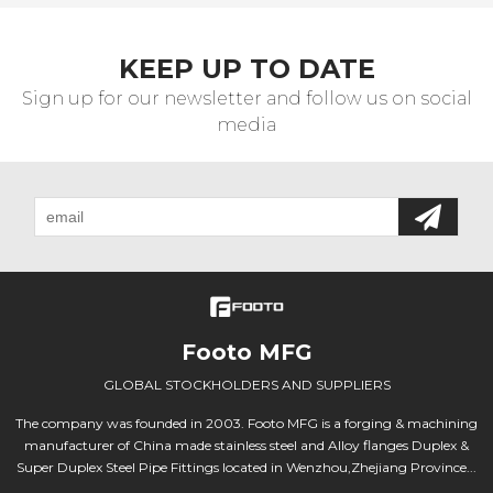
KEEP UP TO DATE
Sign up for our newsletter and follow us on social
media
Footo MFG
GLOBAL STOCKHOLDERS AND SUPPLIERS
The company was founded in 2003. Footo MFG is a forging & machining
manufacturer of China made stainless steel and Alloy flanges Duplex &
Super Duplex Steel Pipe Fittings located in Wenzhou,Zhejiang Province...