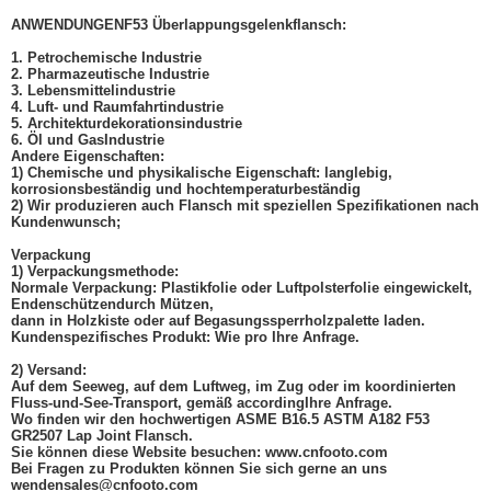
ANWENDUNGEN
F53 Überlappungsgelenkflansch
:
1. Petrochemische Industrie
2. Pharmazeutische Industrie
3. Lebensmittelindustrie
4. Luft- und Raumfahrtindustrie
5. Architekturdekorationsindustrie
6. Öl und Gas
Industrie
Andere Eigenschaften:
1) Chemische und physikalische Eigenschaft: langlebig,
korrosionsbeständig und hochtemperaturbeständig
2) Wir produzieren auch Flansch mit speziellen Spezifikationen nach
Kundenwunsch;
Verpackung
1) Verpackungsmethode:
Normale Verpackung: Plastikfolie oder Luftpolsterfolie eingewickelt,
Enden
schützen
durch Mützen,
dann in Holzkiste oder auf Begasungssperrholzpalette laden.
Kundenspezifisches Produkt: Wie pro Ihre Anfrage.
2) Versand:
Auf dem Seeweg, auf dem Luftweg, im Zug oder im koordinierten
Fluss-und-See-Transport, gemäß according
Ihre Anfrage
.
Wo finden wir den hochwertigen ASME B16.5 ASTM A182 F53
GR2507 Lap Joint Flansch.
Sie können diese Website besuchen: www.cnfooto.com
Bei Fragen zu Produkten können Sie sich gerne an uns
wenden
sales@cnfooto.com